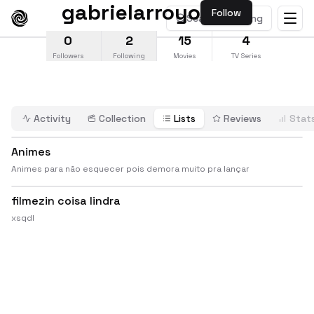
gabrielarroyo
Follow
Search anything
0
2
15
4
Followers
Following
Movies
TV Series
Activity
Collection
Lists
Reviews
Stat
Animes
Animes para não esquecer pois demora muito pra lançar
filmezin coisa lindra
xsqdl